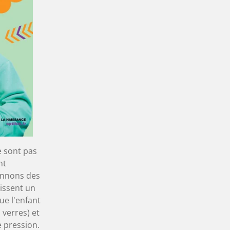
e sont pas
nt
ionnons des
issent un
ue l'enfant
 verres) et
e pression.