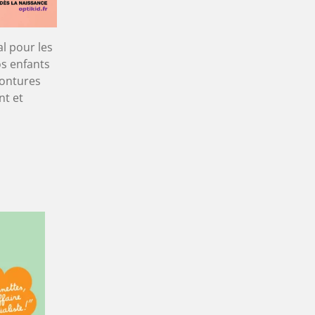
l pour les
vos enfants
montures
nt et