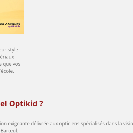
ur style :
tériaux
s que vos
'école.
el Optikid ?
ation exigeante délivrée aux opticiens spécialisés dans la vis
-Barœul.